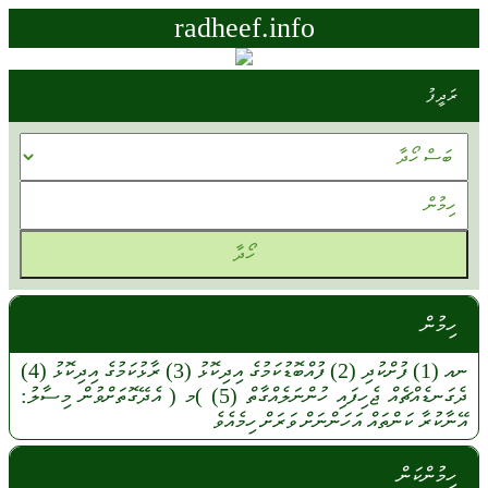
radheef.info
ރަދީފު
ހިމުން
ނއ
(1)
ފުށްކުދި
(2)
ފުއްބޮޑުކަމުގެ
އިދިކޮޅު
(3)
ރާޅުކަމުގެ
އިދިކޮޅު
(4)
ދެގަނޑެއްޗެއް
ޖެހިފައި
ހުންނަލެއްގާތް
(5)
)މ (
އެދޭގޮތަށްވުން
މިސާލު:
އޭނާކުރާ
ކަންތައް
އަހަންނަށް
ވަރަށް
ހިމެއެވެ
ހިމުންކަން