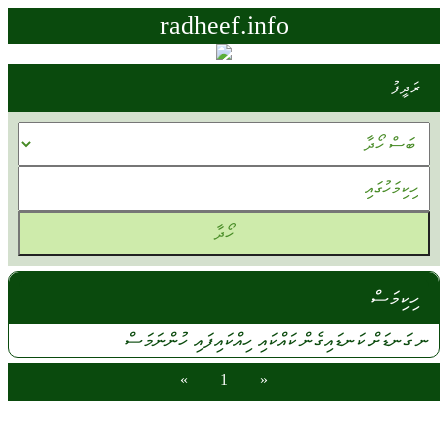
radheef.info
ރަދީފު
ހިކިމަސް
ނ
ގަނޑަށް
ކަނޑައިގެން
ކައްކައި
ހިއްކައިފައި
ހުންނަމަސް
»
1
«