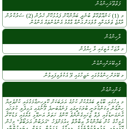
ފަތްތޫރަހިންގުން
މ
(1)
ކަންއޮތްގޮތް
ބުނެދީ
ބަޔާންކޮށް
ފައުޅުކޮށް
ހެދުން
(2)
ސަރުކާރުން
ރާއްޖެ
ތެރެއަށާއި
މާލެއަށް
އަންގާ
ޢާއްމު
އެންގުންތައް
އެންގުން
ލާހިންގުން
މ
ލާޖަހާ
އެތީގައި
ލާ
ހިއްޕުން
ލެއިބޭރަށްހިންގުން
މ
ބޭރަށް
ހިންގުމުގައި
ނަޖިހުގައި
ލޭ
އެކުލެވިފައިވުން
ގަންހިންގުން
މ
އިހުގައި
ބޮޑެތި
ބައެއްކުށް
ކުށުގެ
އަދަބަކަށް
ކޮލިހިނގާމަގުގައި
ކުށްވެރިޔާ
ހިންގުން
މިކަންކުރަނީ
ބުރަކަށީގައި
ފަނެއްބަނދެ
މޫނުގައި
އަޅިދެލި
ކުރަހައި
އުނަގަނޑުގައި
ދެވާ
ޖަހައިގެންނެވެ
ކޮންމެ
ހަތަރު
އަނގޮޅި
އެއްގައި
މަޑުކޮށް
އެމީހާގެ
ކުށް
ބަޔާންކުރާ
ޢިބާރާތް
ކިއުމަށްފަހު
"އަދަބުން
އަދަބޯތް"
މިހެން
ގޮވައިލައި
ތަޢުޒީރުކުރާނެއެވެ
މިމީހާގެ
ފަހަތުން
ވަރަށް
ގިނަމީހުންނާއި