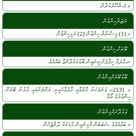
މ
މަޝްހޫރުކުރުން
ނަޒަރުހިންގުން
މ
(1)
ވިސްނުން
ހިންގުން
(2)
ކަޅިހިންގުން
ބޭރަށް ހިންގުން
ނ
އާދަޔާ
ޚިލާފަށް
ގިނައިން
ބޮޑުކަމުދާންވާ
ބައްޔެއް
ބޮޑުބޭރަށްހިންގުން
މ
2131ހ
ވަނައަހަރު
މާލެއާއި
މާލެއާކައިރި
ރަށްރަށުގައި
އުޅުނު
ބޭރަށް
ހިންގުމުގެ
ރޯގާ
ވަޅުދޮށަށްހިންގުން
މ
ބައްޔެއްގެ
ސަބަބުން
މާގިނައިން
ކުޑަކަމު
ދާންޖެހުން