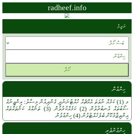
radheef.info
ރަދީފު
ހިންގުން
މ
(1)
ކަމެއް
ނުވަތަ
އެއްޗެއް
ހުއްޓުނަނުދީ
ގެންދިއުން
މިސާލު:
އިންޖީނުގެ
ސޯބުތައް
އެނބުރުވުން
(2)
ކަމެއްކުރުވުން
(3)
ތަނެއްގެ
ކަންތައްތައް
އިންތިޒާމުކޮށް
ބެލެހެއްޓުވުން
(4)
ހިންގުވުން
ހިންގުންތެރި