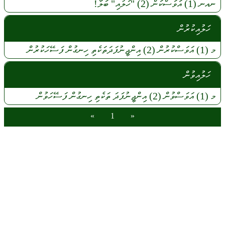
ނއނ
(1)
އަވަސްކަން (2)
"ހަލުއި"
ބަލާ!
ހަލުއިކުރުން
މ
(1)
އަވަސްކުރުން
(2)
އިންޖީނުފަދަތަކެތި
ހިނގުން
ފަސޭހަކުރުން
ހަލުއިވުން
މ
(1)
އަވަސްވުން
(2)
އިންޖީނުފަދަ
ތަކެތި
ހިނގުން
ފަސޭހަވުން
»
1
«