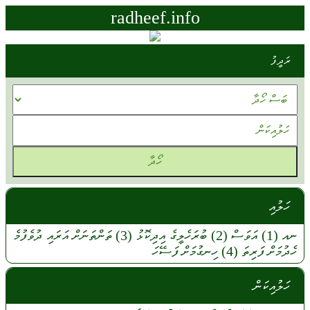
radheef.info
ރަދީފު
ހަލުއި
ނއ
(1)
އަވަސް
(2)
ބުރަހެލީގެ
އިދިކޮޅު
(3)
ތަންތަނަށް
އަރައި
ދުވެފުމެ
ހެދުމަށް
ފަރިތަ
(4)
ހިނގުމަށް
ފަސޭހަ
ހަލުއިކަން