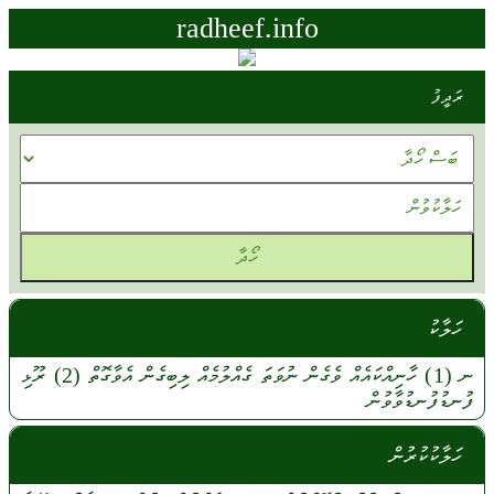
radheef.info
ރަދީފު
ހަލާކު
ނ
(1)
ހާނިއްކައެއް
ވެގެން
ނުވަތަ
ގެއްލުމެއް
ލިބިގެން
އެވާގޮތް
(2)
ރޫޅި
ފުނޑުފުނޑުވާވުން
ހަލާކުކުރުން