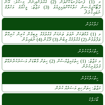
މ
(1)
ފުނޑުފުނޑުކޮށްލުން
(2)
ގެއްލުންދިނުން
މިސާލު:
އޭނާ
ފޮޓޯކޮޕީމެޝިން
ހަލާކުކޮށްލައިފިއެވެ
(3)
މަޖާޒު:
މީހެއްގެ
އަޚުލާޤު
ނުބައިކުރުން
ހަލާކުވުން
މ
(1)
އެއްޗަކަށް
ނުވަތަ
ތަނަކަށް
ގެއްލުމެއް
ލިބިގެން
ކުރިން
ހުރިގޮތާ
ތަފާތުވުން
(2)
ގެއްލުމެއް
ލިބުން
(3)
ރޫޅުން
(4)
ނުބައިވުން
ހިތްހަލާކުކުރުން
މ
މަޖާޒު:
(1)
ހިތުގައިޖެއްސުން
(2)
ހިތަށް
މާބޮޑަށް
އަސަރުކުރާނެގޮތް
މެދުވެރިކުރުން
ހިތްހަލާކުވުން
މަޖާޒު:
ހިތަށް
ހިތި
އަސަރެއް
ކުރުން
ބޯހަލާކު