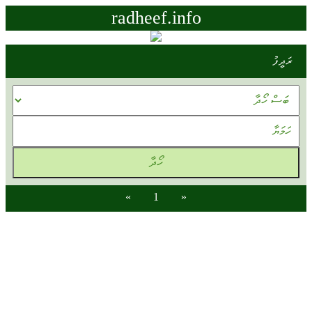
radheef.info
ރަދީފު
»
1
«