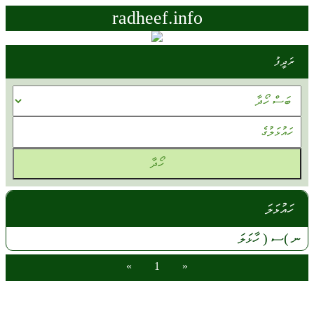
radheef.info
ރަދީފު
ހައުޅަލަ
ނ
)ސ (
ހާޅަލަ
»
1
«