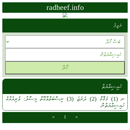
radheef.info
ރަދީފު
ހައިސިއްޔަތު
ނ
(1)
މަޤާމް
(2)
ދަރަޖަ
(3)
ނިސްބަތްވާގޮތް
މިސާލު:
ވެރިއެއްގެ
ހައިސިއްޔަތުން
»
1
«