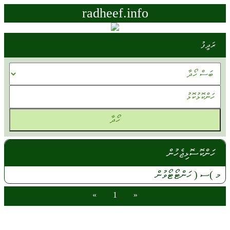
radheef.info
ރަދީފު
ހަންކޮސޮޅިޖެހުން
މ
)ސ (
ހަންޓޯޓޯވުން
»
1
«