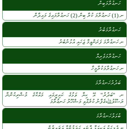
ހަނގުރާމަބިން
ނ
(1)
ހަނގުރާމަ
ކުރާ
ބިން
(2)
ހަނގުރާމައިގެ
މައިދާން
ހަނގުރާމަބެރު
ނ
ހަނގުރާމަ
ފަށަންވީމާ
ޖަހައި
އުޅުނުބެރު
ހަނގުރާމަވެރިޔާ
ނ
ހަނގުރާމަކުރާމީހާ
ބަދުރުހަނގުރާމަ
ނ
"ބަދުރު"
އޭ
ކިޔާ
ވަޅުގެ
ކައިރީގައި
މައްކާގެ
މުޝްރިކުންނާ
ރަސޫލުﷲގެފާނު
ކުރެއްވި
މަޝްހޫރު
ހަނގުރާމަ
ބުޅަލުހަނގުރާމަ
ނ
ދެމީހަކު
ވަކިއަޅާ
ދާނައި
ހަދަމުންވާ
އަރައިރުން