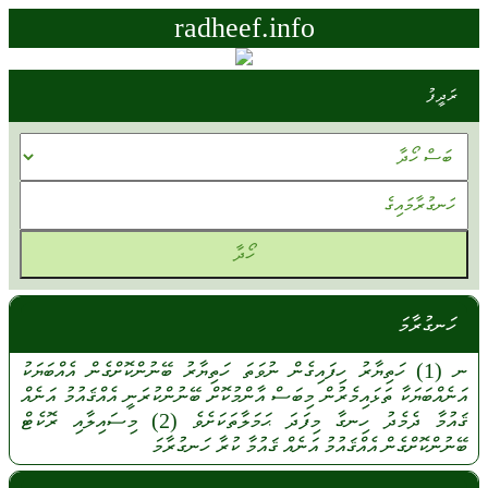
radheef.info
ރަދީފު
ހަނގުރާމަ
ނ
(1)
ހަތިޔާރު
ހިފައިގެން
ނުވަތަ
ހަތިޔާރު
ބޭނުންކޮށްގެން
އެއްބަޔަކު
އަނެއްބަޔަކާ
ތަޅައިމެރުން
މިބަސް
އާންމުކޮށް
ބޭނުންކުރަނީ
އެއްޤައުމު
އަނެއް
ޤައުމާ
ދެމެދު
ހިނގާ
މިފަދަ
ޙަމަލާތަކަށެވެ
(2)
މިސައިލާއި
ރޮކެޓް
ބޭނުންކޮށްގެން
އެއްޤައުމު
އަނެއް
ޤައުމާ
ކުރާ
ހަނގުރާމަ