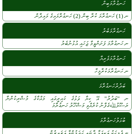
ހަނގުރާމަބިން
ނ
(1)
ހަނގުރާމަ
ކުރާ
ބިން
(2)
ހަނގުރާމައިގެ
މައިދާން
ހަނގުރާމަބެރު
ނ
ހަނގުރާމަ
ފަށަންވީމާ
ޖަހައި
އުޅުނުބެރު
ހަނގުރާމަވެރިޔާ
ނ
ހަނގުރާމަކުރާމީހާ
ބަދުރުހަނގުރާމަ
ނ
"ބަދުރު"
އޭ
ކިޔާ
ވަޅުގެ
ކައިރީގައި
މައްކާގެ
މުޝްރިކުންނާ
ރަސޫލުﷲގެފާނު
ކުރެއްވި
މަޝްހޫރު
ހަނގުރާމަ
ބުޅަލުހަނގުރާމަ
ނ
ދެމީހަކު
ވަކިއަޅާ
ދާނައި
ހަދަމުންވާ
އަރައިރުން