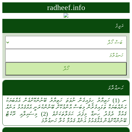
radheef.info
ރަދީފު
ހަނގުރާމަ
ނ
(1)
ހަތިޔާރު
ހިފައިގެން
ނުވަތަ
ހަތިޔާރު
ބޭނުންކޮށްގެން
އެއްބަޔަކު
އަނެއްބަޔަކާ
ތަޅައިމެރުން
މިބަސް
އާންމުކޮށް
ބޭނުންކުރަނީ
އެއްޤައުމު
އަނެއް
ޤައުމާ
ދެމެދު
ހިނގާ
މިފަދަ
ޙަމަލާތަކަށެވެ
(2)
މިސައިލާއި
ރޮކެޓް
ބޭނުންކޮށްގެން
އެއްޤައުމު
އަނެއް
ޤައުމާ
ކުރާ
ހަނގުރާމަ