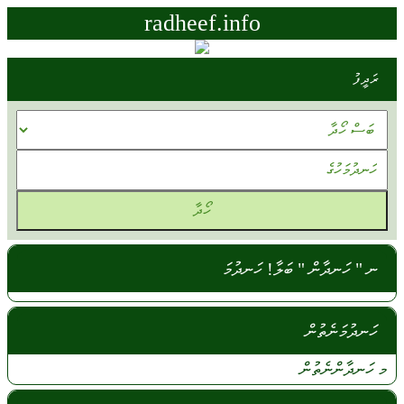
radheef.info
ރަދީފު
ނ " ހަނދާން " ބަލާ! ހަނދުމަ
ހަނދުމަނެތުން
މ
ހަނދާންނެތުން