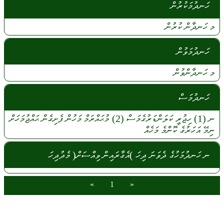
ހަނދުމަކުރުން
މ
ހަނދާން
ކުރުން
ހަނދުމަވުން
މ
ހަނދާންވުން
ހަނދުމަސް
ނ
(1)
ހިޖުރީ
ކަލަންޑަރުގެމަސް
(2)
މުޙައްރަމް
މަހުން
ފެށިގެން
ޙައްޖުމަހަށް
ނިމޭ
އަހަރުގެ
ކޮންމެ
މަހެއް
ނ ހަނދުމަހުގެ ދެވަނަ ދިހަ )އެގާރައިން ވިއްސަށް( މެދުދިހަ
»
1
«