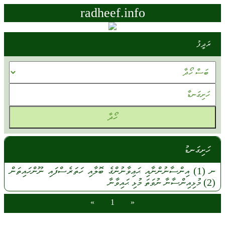
radheef.info
ރަދީފު
ހަށިގަނޑު
ނ
(1)
އިންސާނުންނާއި
ޙަޢިވާނުންގެ
ބޮލާއި
ހަތަރެސްފައި
ނޫންހައިތަން
(2)
މުޅިއިންސާނާ
ނުވަތަ
މުޅި
ޙައިވާނާ
»
1
«